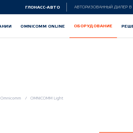
ГЛОНАСС-АВТО
АВТОРИЗОВАННЫЙ ДИЛЕР
В
ОБОРУДОВАНИЕ
АНИИ
OMNICOMM ONLINE
РЕШ
M Light
 Omnicomm
OMNICOMM Light