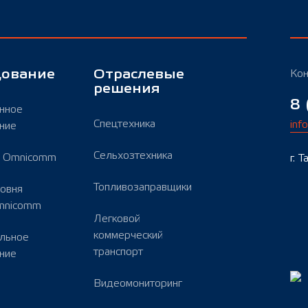
дование
Отраслевые
Кон
решения
8 
нное
Спецтехника
inf
ние
Сельхозтехника
ы Omnicomm
г. 
Топливозаправщики
ровня
mnicomm
Легковой
коммерческий
льное
транспорт
ние
Видеомониторинг