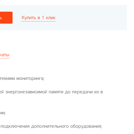
Купить в 1 клик
ь
каты
темами мониторинга;
й энергонезависимой памяти до передачи их в
ми;
я подключения дополнительного оборудования;